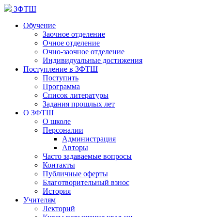
ЗФТШ
Обучение
Заочное отделение
Очное отделение
Очно-заочное отделение
Индивидуальные достижения
Поступление в ЗФТШ
Поступить
Программа
Список литературы
Задания прошлых лет
О ЗФТШ
О школе
Персоналии
Администрация
Авторы
Часто задаваемые вопросы
Контакты
Публичные оферты
Благотворительный взнос
История
Учителям
Лекторий