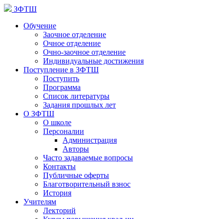
ЗФТШ
Обучение
Заочное отделение
Очное отделение
Очно-заочное отделение
Индивидуальные достижения
Поступление в ЗФТШ
Поступить
Программа
Список литературы
Задания прошлых лет
О ЗФТШ
О школе
Персоналии
Администрация
Авторы
Часто задаваемые вопросы
Контакты
Публичные оферты
Благотворительный взнос
История
Учителям
Лекторий