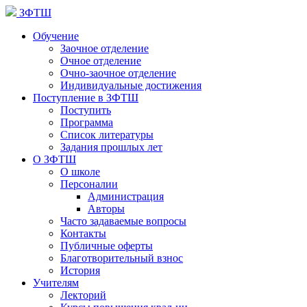
ЗФТШ
Обучение
Заочное отделение
Очное отделение
Очно-заочное отделение
Индивидуальные достижения
Поступление в ЗФТШ
Поступить
Программа
Список литературы
Задания прошлых лет
О ЗФТШ
О школе
Персоналии
Администрация
Авторы
Часто задаваемые вопросы
Контакты
Публичные оферты
Благотворительный взнос
История
Учителям
Лекторий