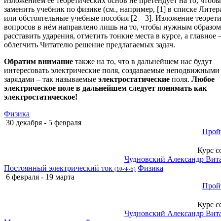
изложением её теоретических основ не претендует на то, чтобы
заменить учебник по физике (см., например, [1] в списке Литер
или обстоятельные учебные пособия [2 – 3]. Изложение теорет
вопросов в нём направлено лишь на то, чтобы нужным образом
расставить ударения, отметить тонкие места в курсе, а главное 
облегчить Читателю решение предлагаемых задач.
Обратим внимание
также на то, что в дальнейшем нас будут
интересовать электрические поля, создаваемые неподвижными
зарядами – так называемые
электростатические
поля.
Любое
электрическое поле в дальнейшем следует понимать как
электростатическое!
Физика
30 декабря - 5 февраля
Прой
Курс с
Чудновский Александр Вит
Постоянный электрический ток
Физика
(10-Ф-5)
6 февраля - 19 марта
Прой
Курс с
Чудновский Александр Вит