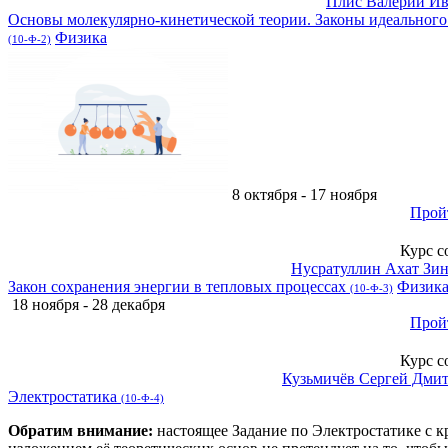
Плис Валерий И
Основы молекулярно-кинетической теории. Законы идеального 
Физика
(10-Ф-2)
8 октября - 17 ноября
Прой
Курс с
Нусратуллин Ахат Зи
Закон сохранения энергии в тепловых процессах
Физик
(10-Ф-3)
18 ноября - 28 декабря
Прой
Курс с
Кузьмичёв Сергей Дми
Электростатика
(10-Ф-4)
Обратим внимание:
настоящее Задание по Электростатике с 