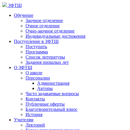
ЗФТШ
Обучение
Заочное отделение
Очное отделение
Очно-заочное отделение
Индивидуальные достижения
Поступление в ЗФТШ
Поступить
Программа
Список литературы
Задания прошлых лет
О ЗФТШ
О школе
Персоналии
Администрация
Авторы
Часто задаваемые вопросы
Контакты
Публичные оферты
Благотворительный взнос
История
Учителям
Лекторий