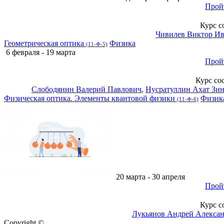
Прой
Курс с
Чивилев Виктор И
Геометрическая оптика
Физика
(11-Ф-5)
6 февраля - 19 марта
Прой
Курс со
Слободянин Валерий Павлович
,
Нусратуллин Ахат Зи
Физическая оптика. Элементы квантовой физики
Физик
(11-Ф-6)
20 марта - 30 апреля
Прой
Курс с
Лукьянов Андрей Алекса
Copyright ©