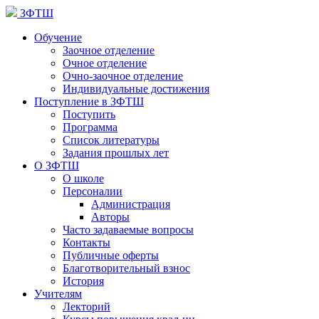
ЗФТШ
Обучение
Заочное отделение
Очное отделение
Очно-заочное отделение
Индивидуальные достижения
Поступление в ЗФТШ
Поступить
Программа
Список литературы
Задания прошлых лет
О ЗФТШ
О школе
Персоналии
Администрация
Авторы
Часто задаваемые вопросы
Контакты
Публичные оферты
Благотворительный взнос
История
Учителям
Лекторий