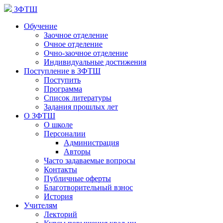
ЗФТШ
Обучение
Заочное отделение
Очное отделение
Очно-заочное отделение
Индивидуальные достижения
Поступление в ЗФТШ
Поступить
Программа
Список литературы
Задания прошлых лет
О ЗФТШ
О школе
Персоналии
Администрация
Авторы
Часто задаваемые вопросы
Контакты
Публичные оферты
Благотворительный взнос
История
Учителям
Лекторий