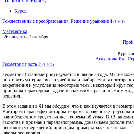
Написать методисту
Курсы
Тождественные преобразования. Решение уравнений
(8-М-1)
Математика
26 августа - 7 октября
Прой
Курс со
Агаханова Яна Се
Геометрия (часть I)
(8-М-2)
Геометрия (планиметрия) изучается в школе 3 года. Мы не мож
повторить материал всего учебника и выбираем для повторения
закрепления и углубления некоторые темы, некоторый круг тео
приводим характерные задачи и знакомим с различными метод
решения.
В этом задании в §1 мы обсудим, что и как изучается в геометр
Вовтором параграфе повторим теоремы о равенстве треугольни
равнобедренном треугольнике, теоремы об углах. В §3 напоми
свойства и признаки параллелограмма, доказываем дополните
несколько утверждений, приводим примеры задач не только
школьного уровня.