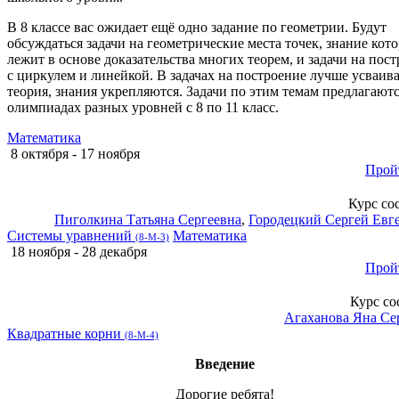
В 8 классе вас ожидает ещё одно задание по геометрии. Будут
обсуждаться задачи на геометрические места точек, знание кот
лежит в основе доказательства многих теорем, и задачи на пос
с циркулем и линейкой. В задачах на построение лучше усваива
теория, знания укрепляются. Задачи по этим темам предлагаютс
олимпиадах разных уровней с 8 по 11 класс.
Математика
8 октября - 17 ноября
Прой
Курс со
Пиголкина Татьяна Сергеевна
,
Городецкий Сергей Евг
Системы уравнений
Математика
(8-М-3)
18 ноября - 28 декабря
Прой
Курс со
Агаханова Яна Се
Квадратные корни
(8-М-4)
Введение
Дорогие ребята!