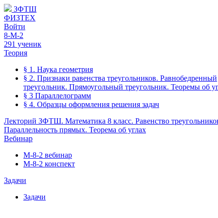
ЗФТШ
ФИЗТЕХ
Войти
8-М-2
291 ученик
Теория
§ 1. Наука геометрия
§ 2. Признаки равенства треугольников. Равнобедренный
треугольник. Прямоугольный треугольник. Теоремы об уг
§ 3 Параллелограмм
§ 4. Образцы оформления решения задач
Лекторий ЗФТШ. Математика 8 класс. Равенство треугольнико
Параллельность прямых. Теорема об углах
Вебинар
М-8-2 вебинар
М-8-2 конспект
Задачи
Задачи