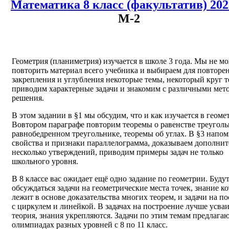
Математика 8 класс (факультатив) 20
М-2
Геометрия (планиметрия) изучается в школе 3 года. Мы не м
повторить материал всего учебника и выбираем для повторен
закрепления и углубления некоторые темы, некоторый круг т
приводим характерные задачи и знакомим с различными мет
решения.
В этом задании в §1 мы обсудим, что и как изучается в геоме
Вовтором параграфе повторим теоремы о равенстве треуголь
равнобедренном треугольнике, теоремы об углах. В §3 напо
свойства и признаки параллелограмма, доказываем дополни
несколько утверждений, приводим примеры задач не только
школьного уровня.
В 8 классе вас ожидает ещё одно задание по геометрии. Буду
обсуждаться задачи на геометрические места точек, знание к
лежит в основе доказательства многих теорем, и задачи на п
с циркулем и линейкой. В задачах на построение лучше усва
теория, знания укрепляются. Задачи по этим темам предлагаю
олимпиадах разных уровней с 8 по 11 класс.