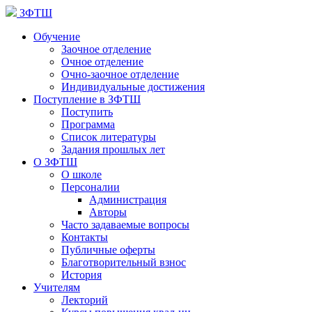
ЗФТШ
Обучение
Заочное отделение
Очное отделение
Очно-заочное отделение
Индивидуальные достижения
Поступление в ЗФТШ
Поступить
Программа
Список литературы
Задания прошлых лет
О ЗФТШ
О школе
Персоналии
Администрация
Авторы
Часто задаваемые вопросы
Контакты
Публичные оферты
Благотворительный взнос
История
Учителям
Лекторий