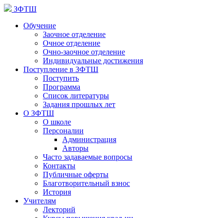
ЗФТШ
Обучение
Заочное отделение
Очное отделение
Очно-заочное отделение
Индивидуальные достижения
Поступление в ЗФТШ
Поступить
Программа
Список литературы
Задания прошлых лет
О ЗФТШ
О школе
Персоналии
Администрация
Авторы
Часто задаваемые вопросы
Контакты
Публичные оферты
Благотворительный взнос
История
Учителям
Лекторий