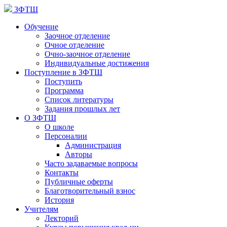
ЗФТШ
Обучение
Заочное отделение
Очное отделение
Очно-заочное отделение
Индивидуальные достижения
Поступление в ЗФТШ
Поступить
Программа
Список литературы
Задания прошлых лет
О ЗФТШ
О школе
Персоналии
Администрация
Авторы
Часто задаваемые вопросы
Контакты
Публичные оферты
Благотворительный взнос
История
Учителям
Лекторий