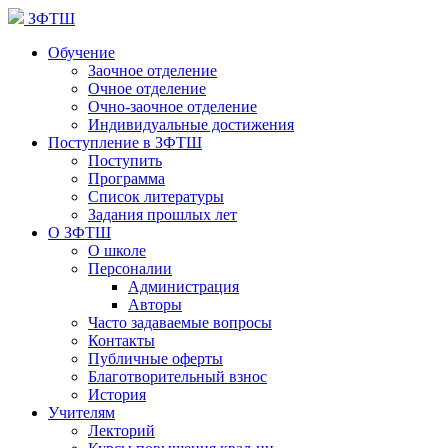
ЗФТШ
Обучение
Заочное отделение
Очное отделение
Очно-заочное отделение
Индивидуальные достижения
Поступление в ЗФТШ
Поступить
Программа
Список литературы
Задания прошлых лет
О ЗФТШ
О школе
Персоналии
Администрация
Авторы
Часто задаваемые вопросы
Контакты
Публичные оферты
Благотворительный взнос
История
Учителям
Лекторий