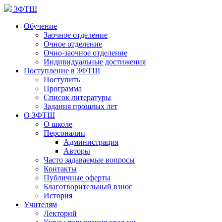
ЗФТШ
Обучение
Заочное отделение
Очное отделение
Очно-заочное отделение
Индивидуальные достижения
Поступление в ЗФТШ
Поступить
Программа
Список литературы
Задания прошлых лет
О ЗФТШ
О школе
Персоналии
Администрация
Авторы
Часто задаваемые вопросы
Контакты
Публичные оферты
Благотворительный взнос
История
Учителям
Лекторий