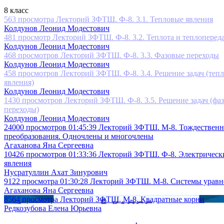
8 класс
563 просмотра
Лекторий ЗФТШ. Ф-8. 3.1. Тепловые явления
Колдунов Леонид Модестович
481 просмотр
Лекторий ЗФТШ. Ф-8. 3.2. Теплота и теплоперед
Колдунов Леонид Модестович
468 просмотров
Лекторий ЗФТШ. Ф-8. 3.3. Фазовые переходы
Колдунов Леонид Модестович
458 просмотров
Лекторий ЗФТШ. Ф-8. 3.4. Решение задач (теп
явления)
Колдунов Леонид Модестович
1430 просмотров
Лекторий ЗФТШ. Ф-8. 3.5. Решение задач (фа
переходы)
Колдунов Леонид Модестович
24000 просмотров
01:45:39
Лекторий ЗФТШ. М-8. Тождествен
преобразования. Одночлены и многочлены
Агаханова Яна Сергеевна
10426 просмотров
01:33:36
Лекторий ЗФТШ. Ф-8. Электрическ
явления
Нусратуллин Ахат Зинурович
9122 просмотра
01:30:28
Лекторий ЗФТШ. М-8. Системы урав
Агаханова Яна Сергеевна
8564 просмотра
Лекторий ЗФТШ. М-8. Квадратные корни
Редкозубова Елена Юрьевна