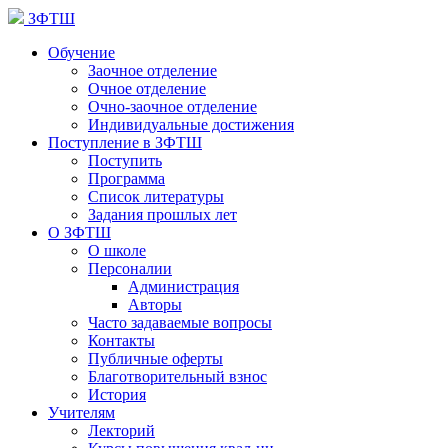
ЗФТШ
Обучение
Заочное отделение
Очное отделение
Очно-заочное отделение
Индивидуальные достижения
Поступление в ЗФТШ
Поступить
Программа
Список литературы
Задания прошлых лет
О ЗФТШ
О школе
Персоналии
Администрация
Авторы
Часто задаваемые вопросы
Контакты
Публичные оферты
Благотворительный взнос
История
Учителям
Лекторий