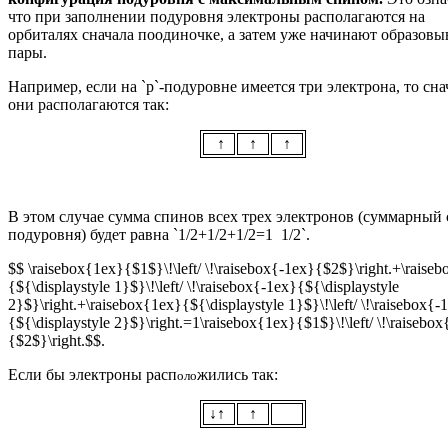
что при заполнении подуровня электроны располагаются на
орбиталях сначала поодиночке, а затем уже начинают образовы
пары.
Например, если на `p`-подуровне имеется три электрона, то сна
они располагаются так:
↑
↑
↑
В этом случае сумма спинов всех трех электронов (суммарный
подуровня) будет равна `1/2+1/2+1/2=1 1/2`.
$$ \raisebox{1ex}{$1$}\!\left/ \!\raisebox{-1ex}{$2$}\right.+\raise
{${\displaystyle 1}$}\!\left/ \!\raisebox{-1ex}{${\displaystyle
2}$}\right.+\raisebox{1ex}{${\displaystyle 1}$}\!\left/ \!\raisebox{-
{${\displaystyle 2}$}\right.=1\raisebox{1ex}{$1$}\!\left/ \!\raisebo
{$2$}\right.$$.
Если бы электроны расп
жились так:
оло
↓↑
↑