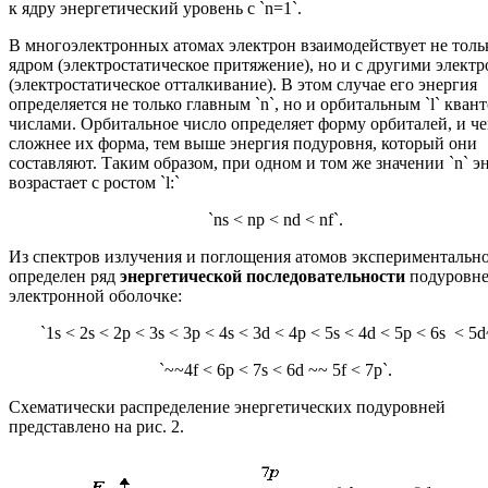
к ядру энергетический уровень с `n=1`.
В многоэлектронных атомах электрон взаимодействует не толь
ядром (электростатическое притяжение), но и с другими элект
(электростатическое отталкивание). В этом случае его энергия
определяется не только главным `n`, но и орбитальным `l` ква
числами. Орбитальное число определяет форму орбиталей, и ч
сложнее их форма, тем выше энергия подуровня, который они
составляют. Таким образом, при одном и том же значении `n` э
возрастает с ростом `l:`
`ns < np < nd < nf`.
Из спектров излучения и поглощения атомов экспериментальн
определен ряд
энергетической последовательности
подуровне
электронной оболочке:
`1s < 2s < 2p < 3s < 3p < 4s < 3d < 4p < 5s < 4d < 5p < 6s < 5
`~~4f < 6p < 7s < 6d ~~ 5f < 7p`.
Схематически распределение энергетических подуровней
представлено на рис. 2.