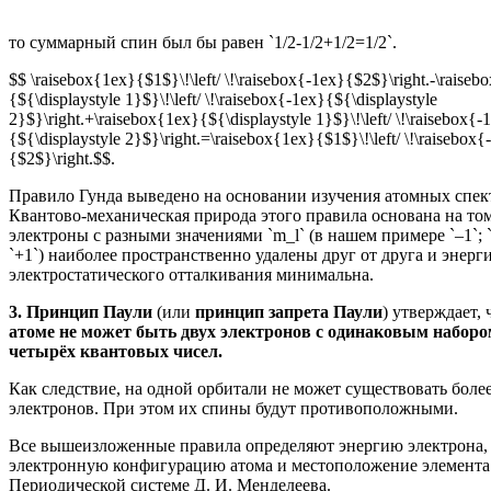
то суммарный спин был бы равен `1/2-1/2+1/2=1/2`.
$$ \raisebox{1ex}{$1$}\!\left/ \!\raisebox{-1ex}{$2$}\right.-\raiseb
{${\displaystyle 1}$}\!\left/ \!\raisebox{-1ex}{${\displaystyle
2}$}\right.+\raisebox{1ex}{${\displaystyle 1}$}\!\left/ \!\raisebox{-
{${\displaystyle 2}$}\right.=\raisebox{1ex}{$1$}\!\left/ \!\raisebox{
{$2$}\right.$$.
Правило Гунда выведено на основании изучения атомных спек
Квантово-механическая природа этого правила основана на том
электроны с разными значениями `m_l` (в нашем примере `–1`; `
`+1`) наиболее пространственно удалены друг от друга и энерг
электростатического отталкивания минимальна.
3. Принцип Паули
(или
принцип запрета Паули
) утверждает,
атоме не может быть двух электронов с одинаковым наборо
четырёх квантовых чисел.
Как следствие, на одной орбитали не может существовать боле
электронов. При этом их спины будут противоположными.
Все вышеизложенные правила определяют энергию электрона,
электронную конфигурацию атома и местоположение элемента
Периодической системе Д. И. Менделеева.