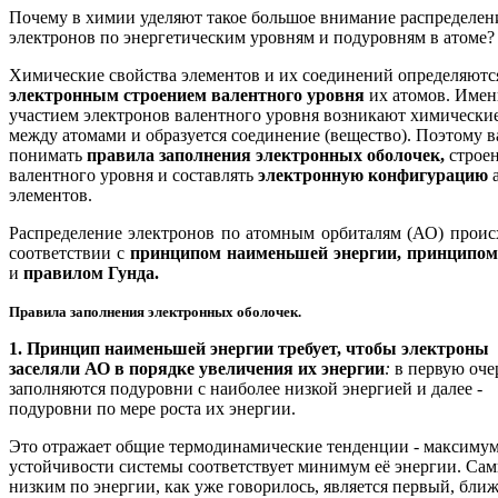
Почему в химии уделяют такое большое внимание распределе
электронов по энергетическим уровням и подуровням в атоме?
Химические свойства элементов и их соединений определяютс
электронным строением валентного уровня
их атомов. Имен
участием электронов валентного уровня возникают химические
между атомами и образуется соединение (вещество). Поэтому 
понимать
правила заполнения электронных оболочек,
строе
валентного уровня и составлять
электронную конфигурацию
а
элементов.
Распределение электронов по атомным орбиталям (АО) проис
соответствии с
принципом наименьшей энергии, принципом
и
правилом Гунда.
Правила заполнения электронных оболочек.
1. Принцип наименьшей энергии требует, чтобы электроны
заселяли АО в порядке увеличения их энергии
:
в первую оче
заполняются подуровни с наиболее низкой энергией и далее -
подуровни по мере роста их энергии.
Это отражает общие термодинамические тенденции - максиму
устойчивости системы соответствует минимум её энергии. Са
низким по энергии, как уже говорилось, является первый, бл