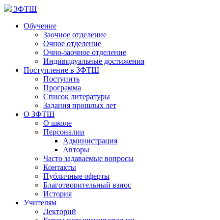
ЗФТШ
Обучение
Заочное отделение
Очное отделение
Очно-заочное отделение
Индивидуальные достижения
Поступление в ЗФТШ
Поступить
Программа
Список литературы
Задания прошлых лет
О ЗФТШ
О школе
Персоналии
Администрация
Авторы
Часто задаваемые вопросы
Контакты
Публичные оферты
Благотворительный взнос
История
Учителям
Лекторий