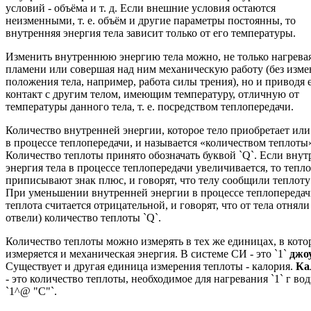
условий - объёма и т. д. Если внешние условия остаются
неизменными, т. е. объём и другие параметры постоянны, то
внутренняя энергия тела зависит только от его температуры.
Изменить внутреннюю энергию тела можно, не только нагревая
пламени или совершая над ним механическую работу (без изм
положения тела, например, работа силы трения), но и приводя 
контакт с другим телом, имеющим температуру, отличную от
температуры данного тела, т. е. посредством теплопередачи.
Количество внутренней энергии, которое тело приобретает или
в процессе теплопередачи, и называется «количеством теплоты
Количество теплоты принято обозначать буквой `Q`. Если внут
энергия тела в процессе теплопередачи увеличивается, то тепло
приписывают знак плюс, и говорят, что телу сообщили теплоту 
При уменьшении внутренней энергии в процессе теплопереда
теплота считается отрицательной, и говорят, что от тела отняли
отвели) количество теплоты `Q`.
Количество теплоты можно измерять в тех же единицах, в кот
измеряется и механическая энергия. В системе СИ - это `1`
джо
Существует и другая единица измерения теплоты - калория.
Ка
- это количество теплоты, необходимое для нагревания `1` г во
`1^@ "C"`.