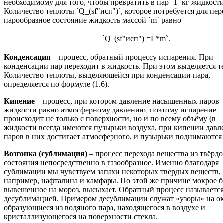
необходимому для того, чтобы превратить в пар `1` кг жидкости
Количество теплоты `Q_(sf"исп")`, которое потребуется для пер
парообразное состояние жидкость массой `m` равно
`Q_(sf"исп") =L*m`.
Конденсация
– процесс, обратный процессу испарения. При
конденсации пар переходит в жидкость. При этом выделяется т
Количество теплоты, выделяющейся при конденсации пара,
определяется по формуле (1.6).
Кипение
– процесс, при котором давление насыщенных паров
жидкости равно атмосферному давлению, поэтому испарение
происходит не только с поверхности, но и по всему объёму (в
жидкости всегда имеются пузырьки воздуха, при кипении давл
паров в них достигает атмосферного, и пузырьки поднимаются 
Возгонка (сублимация)
– процесс перехода вещества из твёрдо
состояния непосредственно в газообразное. Именно благодаря
сублимации мы чувствуем запахи некоторых твердых веществ,
например, нафталина и камфары. По этой же причине мокрое б
вывешенное на мороз, высыхает. Обратный процесс называетс
десублимацией. Примером десублимации служат «узоры» на ок
образующиеся из водяного пара, находящегося в воздухе и
кристаллизующегося на поверхности стекла.