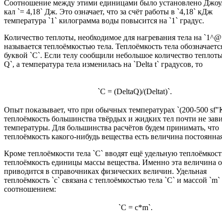
Соотношение между этими единицами было установлено Джоул
кал `= 4,18` Дж. Это означает, что за счёт работы в `4,18` кДж
температура `1` килограмма воды повысится на `1` градус.
Количество теплоты, необходимое для нагревания тела на `1^@
называется теплоёмкостью тела. Теплоёмкость тела обозначаетс
буквой `C`. Если телу сообщили небольшое количество теплоты
Q`, а температура тела изменилась на `Delta t` градус
`C = (DeltaQ)/(Deltat)`.
Опыт показывает, что при обычных температурах `(200-500 sf"К
теплоёмкость большинства твёрдых и жидких тел почти не зави
температуры. Для большинства расчётов будем принимать, что
теплоёмкость какого-нибудь вещества есть величина постоянная
Кроме теплоёмкости тела `C` вводят ещё удельную теплоёмкость 
теплоёмкость единицы массы вещества. Именно эта величина 
приводится в справочниках физических величин. Удельная
теплоёмкость `c` связана с теплоёмкостью тела `C` и массой `m`
соотношением:
`C = c*m`.