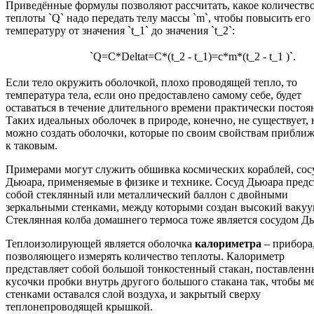
Приведённые формулы позволяют рассчитать, какое количеств
теплоты `Q` надо передать телу массы `m`, чтобы повысить его
температуру от значения `t_1` до значения `t_2`:
`Q=C*Deltat=C*(t_2 - t_1)=c*m*(t_2 - t_1 )`.
Если тело окружить оболочкой, плохо проводящей тепло, то
температура тела, если оно предоставлено самому себе, будет
оставаться в течение длительного времени практически постоя
Таких идеальных оболочек в природе, конечно, не существует, 
можно создать оболочки, которые по своим свойствам прибли
к таковым.
Примерами могут служить обшивка космических кораблей, сос
Дьюара, применяемые в физике и технике. Сосуд Дьюара предс
собой стеклянный или металлический баллон с двойными
зеркальными стенками, между которыми создан высокий вакуу
Стеклянная колба домашнего термоса тоже является сосудом Д
Теплоизолирующей является оболочка
калориметра
– прибора
позволяющего измерять количество теплоты. Калориметр
представляет собой большой тонкостенный стакан, поставленн
кусочки пробки внутрь другого большого стакана так, чтобы м
стенками оставался слой воздуха, и закрытый сверху
теплонепроводящей крышкой.