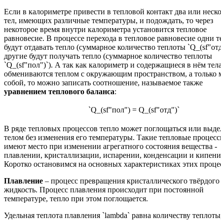
Если в калориметре привести в тепловой контакт два или неск
тел, имеющих различные температуры, и подождать, то через
некоторое время внутри калориметра установится тепловое
равновесие. В процессе перехода в тепловое равновесие одни т
будут отдавать тепло (суммарное количество теплоты `Q_(sf"отд
другие будут получать тепло (суммарное количество теплоты
`Q_(sf"пол")`). А так как калориметр и содержащиеся в нём тел
обмениваются теплом с окружающим пространством, а только
собой, то можно записать соотношение, называемое также
уравнением теплового баланса
:
`Q_(sf"пол") = Q_(sf"отд")`
В ряде тепловых процессов тепло может поглощаться или выде
телом без изменения его температуры. Такие тепловые процес
имеют место при изменении агрегатного состояния вещества -
плавлении, кристаллизации, испарении, конденсации и кипени
Коротко остановимся на основных характеристиках этих проце
Плавление
– процесс превращения кристаллического твёрдого 
жидкость. Процесс плавления происходит при постоянной
температуре, тепло при этом поглощается.
Удельная теплота плавления `lambda` равна количеству теплоты