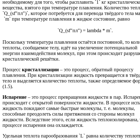
необходимому для того, чтобы расплавить `1` кг кристаллическ
вещества, взятого при температуре плавления. Количество теп
`Q_(sf"пл")`, которое потребуется для перевода твёрдого тела м
`m` при температуре плавления в жидкое состояние, равно
`Q_(sf"пл") = lambda * m`.
Поскольку температура плавления остаётся постоянной, то кол
теплоты, сообщаемое телу, идёт на увеличение потенциальной
энергии взаимодействия молекул, при этом происходит разруш
кристаллической решётки.
Процесс
кристаллизации
– это процесс, обратный процессу
плавления. При кристаллизации жидкость превращается в твёр
тело и выделяется количество теплоты, также определяемое фо
(1.5).
Испарение
– это процесс превращения жидкости в пар. Испаре
происходит с открытой поверхности жидкости. В процессе исп
жидкость покидают самые быстрые молекулы, т. е. молекулы,
способные преодолеть силы притяжения со стороны молекул
жидкости. Вследствие этого, если жидкость теплоизолирована, 
процессе испарения она охлаждается.
Удельная теплота парообразования `L` равна количеству теплот