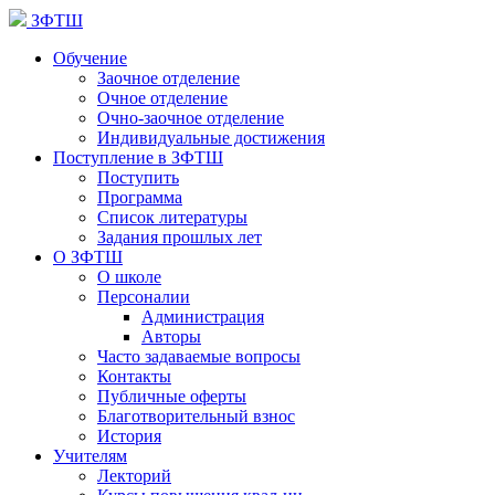
ЗФТШ
Обучение
Заочное отделение
Очное отделение
Очно-заочное отделение
Индивидуальные достижения
Поступление в ЗФТШ
Поступить
Программа
Список литературы
Задания прошлых лет
О ЗФТШ
О школе
Персоналии
Администрация
Авторы
Часто задаваемые вопросы
Контакты
Публичные оферты
Благотворительный взнос
История
Учителям
Лекторий