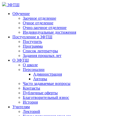
ЗФТШ
Обучение
Заочное отделение
Очное отделение
Очно-заочное отделение
Индивидуальные достижения
Поступление в ЗФТШ
Поступить
Программа
Список литературы
Задания прошлых лет
О ЗФТШ
О школе
Персоналии
Администрация
Авторы
Часто задаваемые вопросы
Контакты
Публичные оферты
Благотворительный взнос
История
Учителям
Лекторий