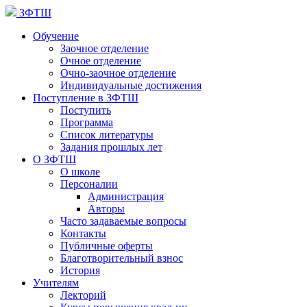
ЗФТШ
Обучение
Заочное отделение
Очное отделение
Очно-заочное отделение
Индивидуальные достижения
Поступление в ЗФТШ
Поступить
Программа
Список литературы
Задания прошлых лет
О ЗФТШ
О школе
Персоналии
Администрация
Авторы
Часто задаваемые вопросы
Контакты
Публичные оферты
Благотворительный взнос
История
Учителям
Лекторий