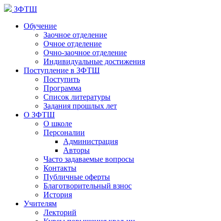
ЗФТШ
Обучение
Заочное отделение
Очное отделение
Очно-заочное отделение
Индивидуальные достижения
Поступление в ЗФТШ
Поступить
Программа
Список литературы
Задания прошлых лет
О ЗФТШ
О школе
Персоналии
Администрация
Авторы
Часто задаваемые вопросы
Контакты
Публичные оферты
Благотворительный взнос
История
Учителям
Лекторий