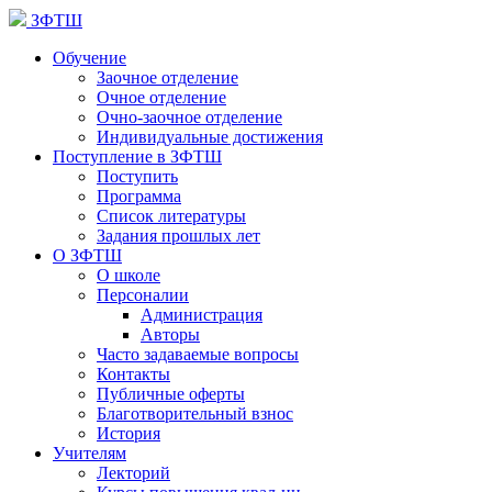
ЗФТШ
Обучение
Заочное отделение
Очное отделение
Очно-заочное отделение
Индивидуальные достижения
Поступление в ЗФТШ
Поступить
Программа
Список литературы
Задания прошлых лет
О ЗФТШ
О школе
Персоналии
Администрация
Авторы
Часто задаваемые вопросы
Контакты
Публичные оферты
Благотворительный взнос
История
Учителям
Лекторий