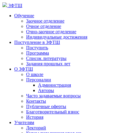
ЗФТШ
Обучение
Заочное отделение
Очное отделение
Очно-заочное отделение
Индивидуальные достижения
Поступление в ЗФТШ
Поступить
Программа
Список литературы
Задания прошлых лет
О ЗФТШ
О школе
Персоналии
Администрация
Авторы
Часто задаваемые вопросы
Контакты
Публичные оферты
Благотворительный взнос
История
Учителям
Лекторий