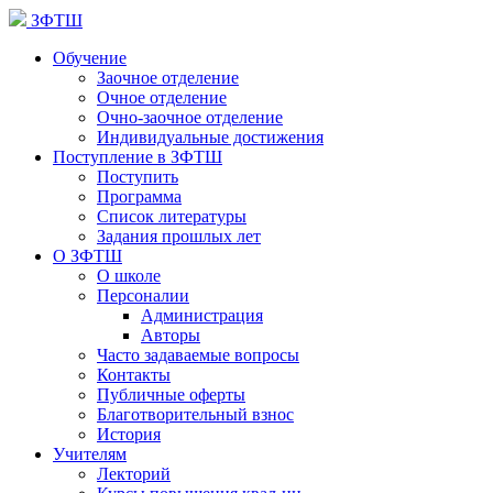
ЗФТШ
Обучение
Заочное отделение
Очное отделение
Очно-заочное отделение
Индивидуальные достижения
Поступление в ЗФТШ
Поступить
Программа
Список литературы
Задания прошлых лет
О ЗФТШ
О школе
Персоналии
Администрация
Авторы
Часто задаваемые вопросы
Контакты
Публичные оферты
Благотворительный взнос
История
Учителям
Лекторий