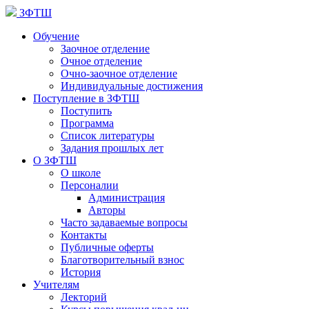
ЗФТШ
Обучение
Заочное отделение
Очное отделение
Очно-заочное отделение
Индивидуальные достижения
Поступление в ЗФТШ
Поступить
Программа
Список литературы
Задания прошлых лет
О ЗФТШ
О школе
Персоналии
Администрация
Авторы
Часто задаваемые вопросы
Контакты
Публичные оферты
Благотворительный взнос
История
Учителям
Лекторий