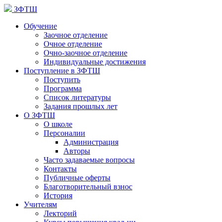
ЗФТШ
Обучение
Заочное отделение
Очное отделение
Очно-заочное отделение
Индивидуальные достижения
Поступление в ЗФТШ
Поступить
Программа
Список литературы
Задания прошлых лет
О ЗФТШ
О школе
Персоналии
Администрация
Авторы
Часто задаваемые вопросы
Контакты
Публичные оферты
Благотворительный взнос
История
Учителям
Лекторий