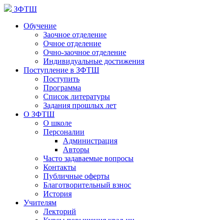
ЗФТШ
Обучение
Заочное отделение
Очное отделение
Очно-заочное отделение
Индивидуальные достижения
Поступление в ЗФТШ
Поступить
Программа
Список литературы
Задания прошлых лет
О ЗФТШ
О школе
Персоналии
Администрация
Авторы
Часто задаваемые вопросы
Контакты
Публичные оферты
Благотворительный взнос
История
Учителям
Лекторий