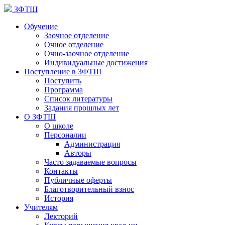
ЗФТШ
Обучение
Заочное отделение
Очное отделение
Очно-заочное отделение
Индивидуальные достижения
Поступление в ЗФТШ
Поступить
Программа
Список литературы
Задания прошлых лет
О ЗФТШ
О школе
Персоналии
Администрация
Авторы
Часто задаваемые вопросы
Контакты
Публичные оферты
Благотворительный взнос
История
Учителям
Лекторий