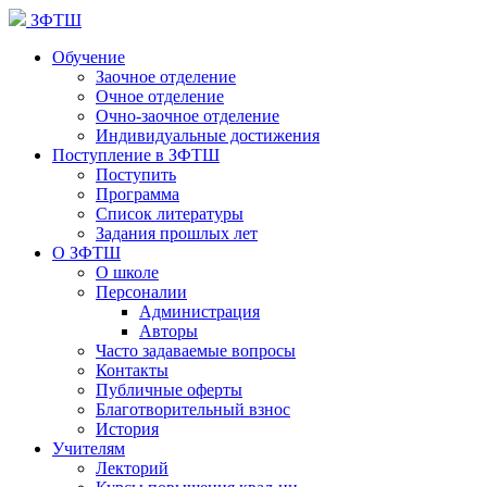
ЗФТШ
Обучение
Заочное отделение
Очное отделение
Очно-заочное отделение
Индивидуальные достижения
Поступление в ЗФТШ
Поступить
Программа
Список литературы
Задания прошлых лет
О ЗФТШ
О школе
Персоналии
Администрация
Авторы
Часто задаваемые вопросы
Контакты
Публичные оферты
Благотворительный взнос
История
Учителям
Лекторий