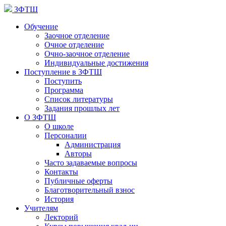
ЗФТШ
Обучение
Заочное отделение
Очное отделение
Очно-заочное отделение
Индивидуальные достижения
Поступление в ЗФТШ
Поступить
Программа
Список литературы
Задания прошлых лет
О ЗФТШ
О школе
Персоналии
Администрация
Авторы
Часто задаваемые вопросы
Контакты
Публичные оферты
Благотворительный взнос
История
Учителям
Лекторий