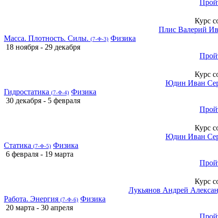
Прой
Курс с
Плис Валерий И
Масса. Плотность. Силы.
Физика
(7-Ф-3)
18 ноября - 29 декабря
Прой
Курс с
Юдин Иван Се
Гидростатика
Физика
(7-Ф-4)
30 декабря - 5 февраля
Прой
Курс с
Юдин Иван Се
Статика
Физика
(7-Ф-5)
6 февраля - 19 марта
Прой
Курс с
Лукьянов Андрей Алекса
Работа. Энергия
Физика
(7-Ф-6)
20 марта - 30 апреля
Прой