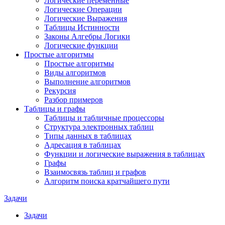
Логические переменные
Логические Операции
Логические Выражения
Таблицы Истинности
Законы Алгебры Логики
Логические функции
Простые алгоритмы
Простые алгоритмы
Виды алгоритмов
Выполнение алгоритмов
Рекурсия
Разбор примеров
Таблицы и графы
Таблицы и табличные процессоры
Структура электронных таблиц
Типы данных в таблицах
Адресация в таблицах
Функции и логические выражения в таблицах
Графы
Взаимосвязь таблиц и графов
Алгоритм поиска кратчайшего пути
Задачи
Задачи