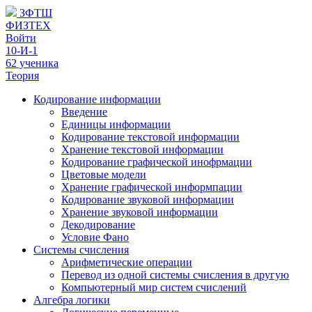
ЗФТШ
ФИЗТЕХ
Войти
10-И-1
62 ученика
Теория
Кодирование информации
Введение
Единицы информации
Кодирование текстовой информации
Хранение текстовой информации
Кодирование графической инофрмации
Цветовые модели
Хранение графической информпации
Кодирование звуковой информации
Хранение звуковой информации
Декодирование
Условие Фано
Системы счисления
Арифметические операции
Перевод из одной системы счисления в другую
Компьютерный мир систем счислений
Алгебра логики