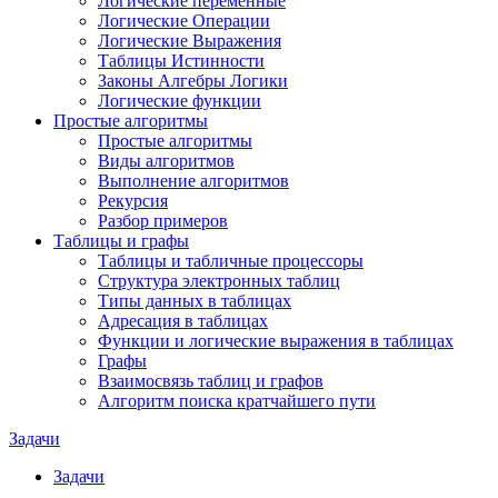
Логические переменные
Логические Операции
Логические Выражения
Таблицы Истинности
Законы Алгебры Логики
Логические функции
Простые алгоритмы
Простые алгоритмы
Виды алгоритмов
Выполнение алгоритмов
Рекурсия
Разбор примеров
Таблицы и графы
Таблицы и табличные процессоры
Структура электронных таблиц
Типы данных в таблицах
Адресация в таблицах
Функции и логические выражения в таблицах
Графы
Взаимосвязь таблиц и графов
Алгоритм поиска кратчайшего пути
Задачи
Задачи