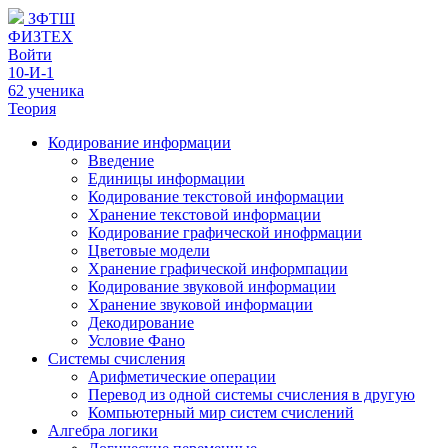
ЗФТШ
ФИЗТЕХ
Войти
10-И-1
62 ученика
Теория
Кодирование информации
Введение
Единицы информации
Кодирование текстовой информации
Хранение текстовой информации
Кодирование графической инофрмации
Цветовые модели
Хранение графической информпации
Кодирование звуковой информации
Хранение звуковой информации
Декодирование
Условие Фано
Системы счисления
Арифметические операции
Перевод из одной системы счисления в другую
Компьютерный мир систем счислений
Алгебра логики