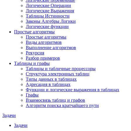
Логические переменные
Логические Операции
Логические Выражения
Таблицы Истинности
Законы Алгебры Логики
Логические функции
Простые алгоритмы
Простые алгоритмы
Виды алгоритмов
Выполнение алгоритмов
Рекурсия
Разбор примеров
Таблицы и графы
Таблицы и табличные процессоры
Структура электронных таблиц
Типы данных в таблицах
Адресация в таблицах
Функции и логические выражения в таблицах
Графы
Взаимосвязь таблиц и графов
Алгоритм поиска кратчайшего пути
Задачи
Задачи