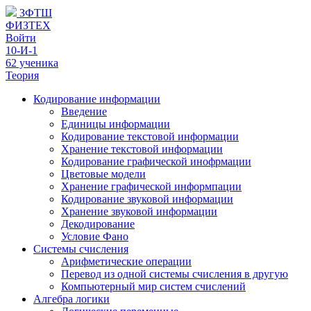
ЗФТШ
ФИЗТЕХ
Войти
10-И-1
62 ученика
Теория
Кодирование информации
Введение
Единицы информации
Кодирование текстовой информации
Хранение текстовой информации
Кодирование графической инофрмации
Цветовые модели
Хранение графической информпации
Кодирование звуковой информации
Хранение звуковой информации
Декодирование
Условие Фано
Системы счисления
Арифметические операции
Перевод из одной системы счисления в другую
Компьютерный мир систем счислений
Алгебра логики