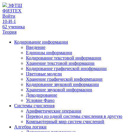
ЗФТШ
ФИЗТЕХ
Войти
10-И-1
62 ученика
Теория
Кодирование информации
Введение
Единицы информации
Кодирование текстовой информации
Хранение текстовой информации
Кодирование графической инофрмации
Цветовые модели
Хранение графической информпации
Кодирование звуковой информации
Хранение звуковой информации
Декодирование
Условие Фано
Системы счисления
Арифметические операции
Перевод из одной системы счисления в другую
Компьютерный мир систем счислений
Алгебра логики