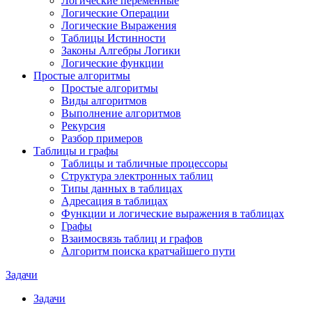
Логические переменные
Логические Операции
Логические Выражения
Таблицы Истинности
Законы Алгебры Логики
Логические функции
Простые алгоритмы
Простые алгоритмы
Виды алгоритмов
Выполнение алгоритмов
Рекурсия
Разбор примеров
Таблицы и графы
Таблицы и табличные процессоры
Структура электронных таблиц
Типы данных в таблицах
Адресация в таблицах
Функции и логические выражения в таблицах
Графы
Взаимосвязь таблиц и графов
Алгоритм поиска кратчайшего пути
Задачи
Задачи