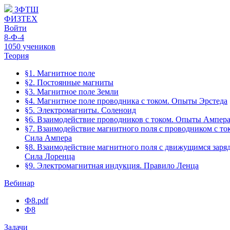
ЗФТШ
ФИЗТЕХ
Войти
8-Ф-4
1050 учеников
Теория
§1. Магнитное поле
§2. Постоянные магниты
§3. Магнитное поле Земли
§4. Магнитное поле проводника с током. Опыты Эрстеда
§5. Электромагниты. Соленоид
§6. Взаимодействие проводников с током. Опыты Ампер
§7. Взаимодействие магнитного поля с проводником с то
Сила Ампера
§8. Взаимодействие магнитного поля с движущимся заря
Сила Лоренца
§9. Электромагнитная индукция. Правило Ленца
Вебинар
Ф8.pdf
Ф8
Задачи