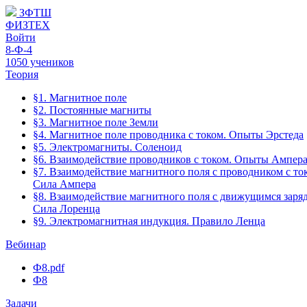
ЗФТШ
ФИЗТЕХ
Войти
8-Ф-4
1050 учеников
Теория
§1. Магнитное поле
§2. Постоянные магниты
§3. Магнитное поле Земли
§4. Магнитное поле проводника с током. Опыты Эрстеда
§5. Электромагниты. Соленоид
§6. Взаимодействие проводников с током. Опыты Ампер
§7. Взаимодействие магнитного поля с проводником с то
Сила Ампера
§8. Взаимодействие магнитного поля с движущимся заря
Сила Лоренца
§9. Электромагнитная индукция. Правило Ленца
Вебинар
Ф8.pdf
Ф8
Задачи