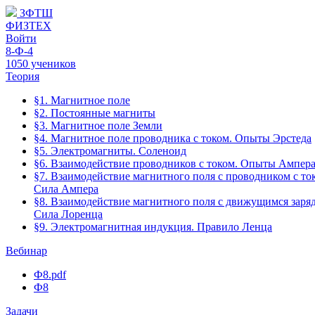
ЗФТШ
ФИЗТЕХ
Войти
8-Ф-4
1050 учеников
Теория
§1. Магнитное поле
§2. Постоянные магниты
§3. Магнитное поле Земли
§4. Магнитное поле проводника с током. Опыты Эрстеда
§5. Электромагниты. Соленоид
§6. Взаимодействие проводников с током. Опыты Ампер
§7. Взаимодействие магнитного поля с проводником с то
Сила Ампера
§8. Взаимодействие магнитного поля с движущимся заря
Сила Лоренца
§9. Электромагнитная индукция. Правило Ленца
Вебинар
Ф8.pdf
Ф8
Задачи