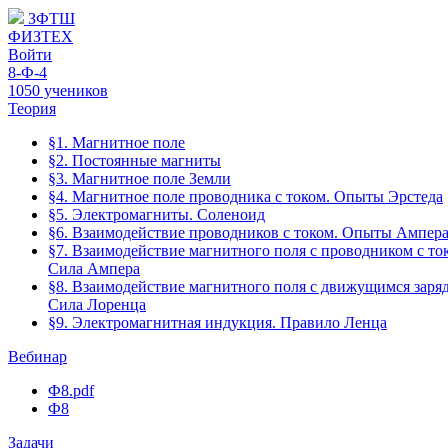
ЗФТШ
ФИЗТЕХ
Войти
8-Ф-4
1050 учеников
Теория
§1. Магнитное поле
§2. Постоянные магниты
§3. Магнитное поле Земли
§4. Магнитное поле проводника с током. Опыты Эрстеда
§5. Электромагниты. Соленоид
§6. Взаимодействие проводников с током. Опыты Ампер
§7. Взаимодействие магнитного поля с проводником с то
Сила Ампера
§8. Взаимодействие магнитного поля с движущимся заря
Сила Лоренца
§9. Электромагнитная индукция. Правило Ленца
Вебинар
Ф8.pdf
Ф8
Задачи