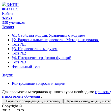
ЗФТШ
ФИЗТЕХ
Войти
9-М-3
338 учеников
Теория
§1. Свойства модуля. Уравнения с модулем
§2. Рациональные неравенства. Метод интервалов.
Тест №1
§3. Неравенства с модулем
Тест №2
§4. Построение графиков функций
Тест №3
Финальный тест
Задачи
Контрольные вопросы и задачи
Для просмотра материалов данного курса необходимо
принять 
в программе обучения
.
Перейти к предыдущему материалу
Перейти к следующему мат
Copyright ©
2012 — 2026