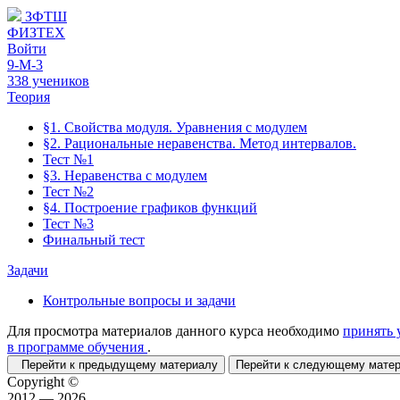
ЗФТШ
ФИЗТЕХ
Войти
9-М-3
338 учеников
Теория
§1. Свойства модуля. Уравнения с модулем
§2. Рациональные неравенства. Метод интервалов.
Тест №1
§3. Неравенства с модулем
Тест №2
§4. Построение графиков функций
Тест №3
Финальный тест
Задачи
Контрольные вопросы и задачи
Для просмотра материалов данного курса необходимо
принять 
в программе обучения
.
Перейти к предыдущему материалу
Перейти к следующему мат
Copyright ©
2012 — 2026