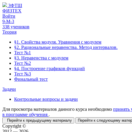
ЗФТШ
ФИЗТЕХ
Войти
9-М-3
338 учеников
Теория
§1. Свойства модуля. Уравнения с модулем
§2. Рациональные неравенства. Метод интервалов.
Тест №1
§3. Неравенства с модулем
Тест №2
§4. Построение графиков функций
Тест №3
Финальный тест
Задачи
Контрольные вопросы и задачи
Для просмотра материалов данного курса необходимо
принять 
в программе обучения
.
Перейти к предыдущему материалу
Перейти к следующему мат
Copyright ©
2012 — 2026