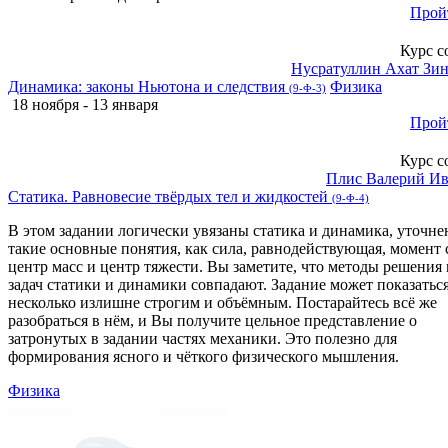
Прой
Курс с
Нусратуллин Ахат Зи
Динамика: законы Ньютона и следствия
Физика
(9-Ф-3)
18 ноября - 13 января
Прой
Курс с
Плис Валерий И
Статика. Равновесие твёрдых тел и жидкостей
(9-Ф-4)
В этом задании логически увязаны статика и динамика, уточн
такие основные понятия, как сила, равнодействующая, момент 
центр масс и центр тяжести. Вы заметите, что методы решения
задач статики и динамики совпадают. Задание может показатьс
несколько излишне строгим и объёмным. Постарайтесь всё же
разобраться в нём, и Вы получите цельное представление о
затронутых в задании частях механики. Это полезно для
формирования ясного и чёткого физического мышления.
Физика