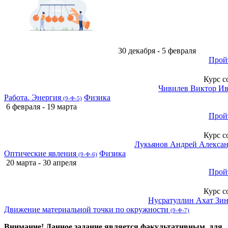
30 декабря - 5 февраля
Прой
Курс с
Чивилев Виктор И
Работа. Энергия
Физика
(9-Ф-5)
6 февраля - 19 марта
Прой
Курс с
Лукьянов Андрей Алекса
Оптические явления
Физика
(9-Ф-6)
20 марта - 30 апреля
Прой
Курс с
Нусратуллин Ахат Зи
Движение материальной точки по окружности
(9-Ф-7)
Внимание! Данное задание является факультативным, для