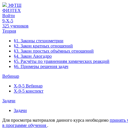
ЗФТШ
ФИЗТЕХ
Войти
9-Х-5
325 учеников
Теория
§1. Законы стехиометрии
§2. Закон кратных отношений
§3. Закон простых объёмных отношений
§4. Закон Авогадро
§5. Расчёты по уравнениям химических реакций
§6. Примеры решения задач
Вебинар
Х-9-5 Вебинар
Х-9-5 конспект
Задачи
Задачи
Для просмотра материалов данного курса необходимо
принять 
в программе обучения
.