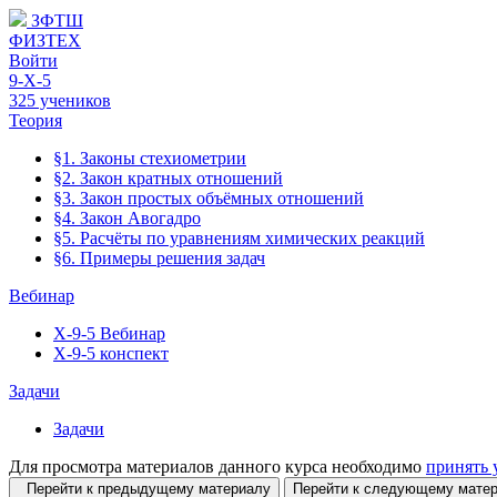
ЗФТШ
ФИЗТЕХ
Войти
9-Х-5
325 учеников
Теория
§1. Законы стехиометрии
§2. Закон кратных отношений
§3. Закон простых объёмных отношений
§4. Закон Авогадро
§5. Расчёты по уравнениям химических реакций
§6. Примеры решения задач
Вебинар
Х-9-5 Вебинар
Х-9-5 конспект
Задачи
Задачи
Для просмотра материалов данного курса необходимо
принять 
Перейти к предыдущему материалу
Перейти к следующему мат