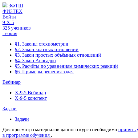
ЗФТШ
ФИЗТЕХ
Войти
9-Х-5
325 учеников
Теория
§1. Законы стехиометрии
§2. Закон кратных отношений
§3. Закон простых объёмных отношений
§4. Закон Авогадро
§5. Расчёты по уравнениям химических реакций
§6. Примеры решения задач
Вебинар
Х-9-5 Вебинар
Х-9-5 конспект
Задачи
Задачи
Для просмотра материалов данного курса необходимо
принять 
в программе обучения
.