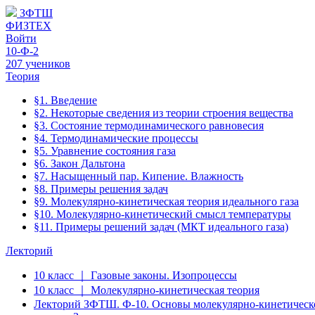
ЗФТШ
ФИЗТЕХ
Войти
10-Ф-2
207 учеников
Теория
§1. Введение
§2. Некоторые сведения из теории строения вещества
§3. Состояние термодинамического равновесия
§4. Термодинамические процессы
§5. Уравнение состояния газа
§6. Закон Дальтона
§7. Насыщенный пар. Кипение. Влажность
§8. Примеры решения задач
§9. Молекулярно-кинетическая теория идеального газа
§10. Молекулярно-кинетический смысл температуры
§11. Примеры решений задач (МКТ идеального газа)
Лекторий
10 класс ｜ Газовые законы. Изопроцессы
10 класс ｜ Молекулярно-кинетическая теория
Лекторий ЗФТШ. Ф-10. Основы молекулярно-кинетическ