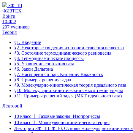
ЗФТШ
ФИЗТЕХ
Войти
10-Ф-2
207 учеников
Теория
§1. Введение
§2. Некоторые сведения из теории строения вещества
§3. Состояние термодинамического равновесия
§4. Термодинамические процессы
§5. Уравнение состояния газа
§6. Закон Дальтона
§7. Насыщенный пар. Кипение. Влажность
§8. Примеры решения задач
§9. Молекулярно-кинетическая теория идеального газа
§10. Молекулярно-кинетический смысл температуры
§11. Примеры решений задач (МКТ идеального газа)
Лекторий
10 класс ｜ Газовые законы. Изопроцессы
10 класс ｜ Молекулярно-кинетическая теория
Лекторий ЗФТШ. Ф-10. Основы молекулярно-кинетическ