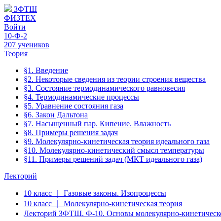
ЗФТШ
ФИЗТЕХ
Войти
10-Ф-2
207 учеников
Теория
§1. Введение
§2. Некоторые сведения из теории строения вещества
§3. Состояние термодинамического равновесия
§4. Термодинамические процессы
§5. Уравнение состояния газа
§6. Закон Дальтона
§7. Насыщенный пар. Кипение. Влажность
§8. Примеры решения задач
§9. Молекулярно-кинетическая теория идеального газа
§10. Молекулярно-кинетический смысл температуры
§11. Примеры решений задач (МКТ идеального газа)
Лекторий
10 класс ｜ Газовые законы. Изопроцессы
10 класс ｜ Молекулярно-кинетическая теория
Лекторий ЗФТШ. Ф-10. Основы молекулярно-кинетической