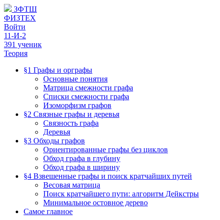
ЗФТШ
ФИЗТЕХ
Войти
11-И-2
391 ученик
Теория
§1 Графы и орграфы
Основные понятия
Матрица смежности графа
Списки смежности графа
Изоморфизм графов
§2 Связные графы и деревья
Связность графа
Деревья
§3 Обходы графов
Ориентированные графы без циклов
Обход графа в глубину
Обход графа в ширину
§4 Взвешенные графы и поиск кратчайших путей
Весовая матрица
Поиск кратчайшего пути: алгоритм Дейкстры
Минимальное остовное дерево
Самое главное